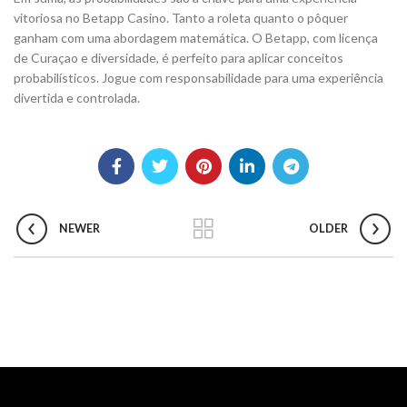
vitoriosa no Betapp Casino. Tanto a roleta quanto o pôquer
ganham com uma abordagem matemática. O Betapp, com licença
de Curaçao e diversidade, é perfeito para aplicar conceitos
probabilísticos. Jogue com responsabilidade para uma experiência
divertida e controlada.
NEWER
OLDER