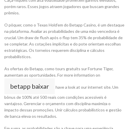
Caça-níqueis com alta volatilidade prometem ganhos elevados,
porém raros. Esses jogos atraem jogadores que buscam grandes
prêmios.
O pôquer, como o Texas Hold’em do Betapp Casino, é um destaque
na plataforma. Avaliar as probabilidades de uma mão vencedora é
crucial. Um draw de flush após o flop tem 35% de probabilidade de
se completar. As cotações implícitas e do pote orientam escolhas
estratégicas. Os torneios requerem disciplina e cálculos
probabilísticos.
As ofertas do Betapp, como tours gratuits sur Fortune Tiger,
aumentam as oportunidades. For more information on
betapp baixar
have a look at our internet site. Um
bônus de 100% até 500 reais com condições acessíveis é
vantajoso. Gerenciar o orçamento com disciplina maximiza o
impacto dessas promoções. Unir cálculos probabilísticos e gestão
de banca eleva os resultados.
Em suma, as probabilidades são a chave para uma experiência