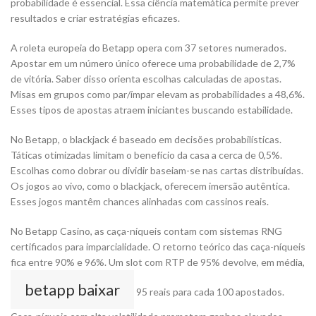
probabilidade é essencial. Essa ciência matemática permite prever
resultados e criar estratégias eficazes.
A roleta europeia do Betapp opera com 37 setores numerados.
Apostar em um número único oferece uma probabilidade de 2,7%
de vitória. Saber disso orienta escolhas calculadas de apostas.
Misas em grupos como par/ímpar elevam as probabilidades a 48,6%.
Esses tipos de apostas atraem iniciantes buscando estabilidade.
No Betapp, o blackjack é baseado em decisões probabilísticas.
Táticas otimizadas limitam o benefício da casa a cerca de 0,5%.
Escolhas como dobrar ou dividir baseiam-se nas cartas distribuídas.
Os jogos ao vivo, como o blackjack, oferecem imersão autêntica.
Esses jogos mantêm chances alinhadas com cassinos reais.
No Betapp Casino, as caça-níqueis contam com sistemas RNG
certificados para imparcialidade. O retorno teórico das caça-níqueis
fica entre 90% e 96%. Um slot com RTP de 95% devolve, em média,
betapp baixar
95 reais para cada 100 apostados.