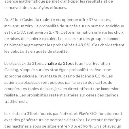
science mathématique permet d’anticiper les résultats et de
concevoir des stratégies efficaces.
Au 31bet Casino, la roulette européenne offre 37 secteurs,
incluant un zéro. La probabilité de succès sur un numéro spécifique
est de 1/37, soit environ 2,7 %. Cette information oriente les choix
de mises de manière calculée. Les mises sur des groupes comme
pair/impair augmentent les probabilités à 48,6 %. Ces choix attirent
les débutants en quête de stabilité.
Le blackjack du 31bet,
análise da 31bet
fourni par Evolution
Gaming, s’appuie sur des stratégies probabilistes. Avec une
approche calculée, l’avantage du casino descend à 0,5 %. Les
actions au blackjack sont guidées par l’analyse des cartes du
croupier. Les tables de blackjack en direct offrent une immersion
réaliste. Les probabilités restent alignées sur celles des casinos
traditionnels.
Les slots du 31bet, fournis par NetEnt et Play’n GO, fonctionnent
avec des générateurs de nombres aléatoires. Le retour théorique
des machines à sous se situe entre 90 % et 96 %. Un slot avec un