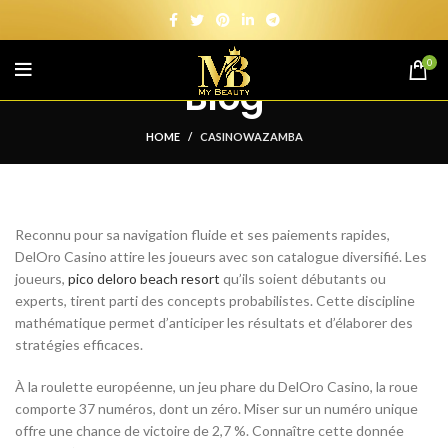
0
Blog
HOME
CASINOWAZAMBA
Reconnu pour sa navigation fluide et ses paiements rapides,
DelOro Casino attire les joueurs avec son catalogue diversifié. Les
joueurs,
pico deloro beach resort
qu’ils soient débutants ou
experts, tirent parti des concepts probabilistes. Cette discipline
mathématique permet d’anticiper les résultats et d’élaborer des
stratégies efficaces.
À la roulette européenne, un jeu phare du DelOro Casino, la roue
comporte 37 numéros, dont un zéro. Miser sur un numéro unique
offre une chance de victoire de 2,7 %. Connaître cette donnée