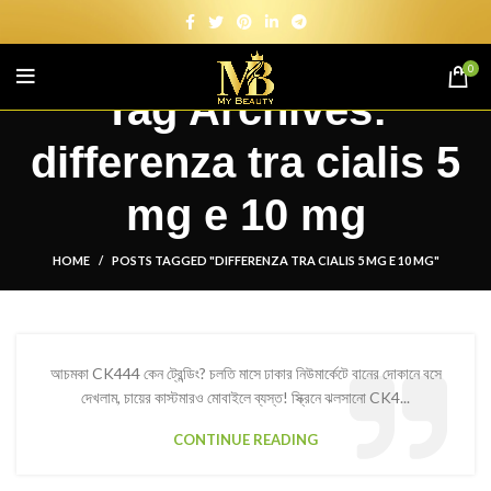
0
Tag Archives:
differenza tra cialis 5
mg e 10 mg
HOME
POSTS TAGGED "DIFFERENZA TRA CIALIS 5 MG E 10 MG"
আচমকা CK444 কেন ট্রেন্ডিং? চলতি মাসে ঢাকার নিউমার্কেটে বানের দোকানে বসে
দেখলাম, চায়ের কাস্টমারও মোবাইলে ব্যস্ত! স্ক্রিনে ঝলসানো CK4...
CONTINUE READING